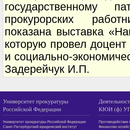
государственному па
прокурорских работ
показана выставка «На
которую провел доцен
и социально-экономичес
Задерейчук И.П.
Университет прокуратуры
Деятельност
Российской Федерации
КЮИ (ф) У
Университет прокуратуры Российской Федерации
Противодействие 
Санкт-Петербургский юридический институт
Финансово-хозяйс