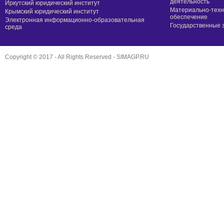
деятельность
Иркутский юридический институт
Материально-техн
Крымский юридический институт
обеспечение
Электронная информационно-образовательная
Государственные 
среда
Copyright © 2017 - All Rights Reserved -
SIMAGP.RU