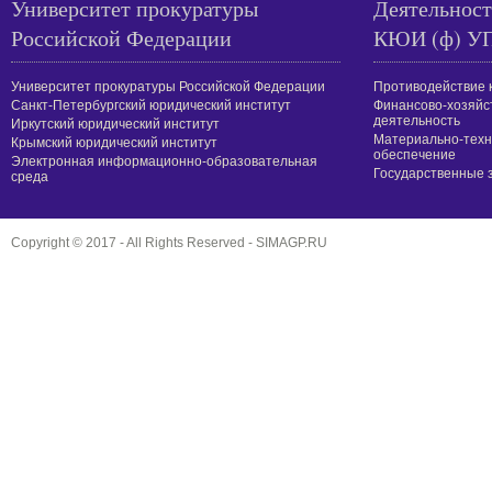
Университет прокуратуры
Деятельност
Российской Федерации
КЮИ (ф) У
Университет прокуратуры Российской Федерации
Противодействие 
Санкт-Петербургский юридический институт
Финансово-хозяйс
деятельность
Иркутский юридический институт
Материально-техн
Крымский юридический институт
обеспечение
Электронная информационно-образовательная
Государственные 
среда
Copyright © 2017 - All Rights Reserved -
SIMAGP.RU